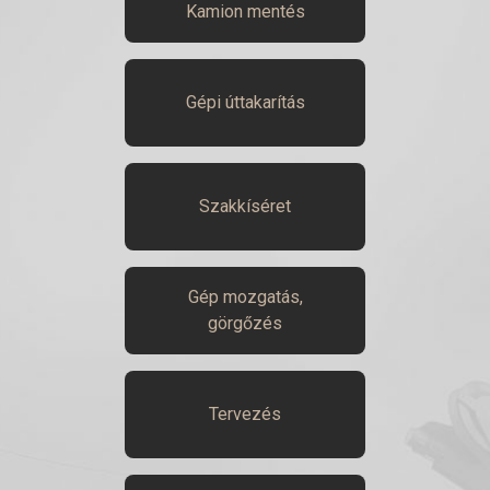
Kamion mentés
Gépi úttakarítás
Szakkíséret
Gép mozgatás,
görgőzés
Tervezés