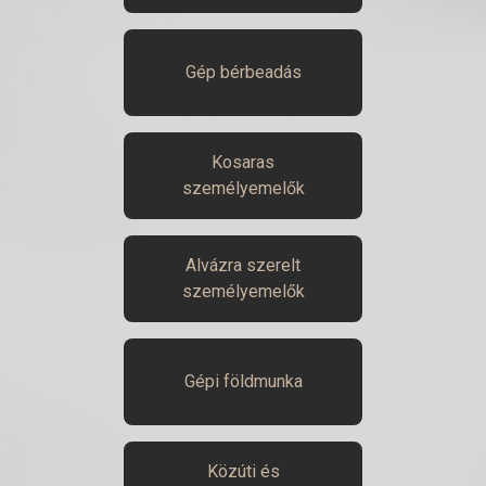
Gép bérbeadás
Kosaras
személyemelők
Alvázra szerelt
személyemelők
Gépi földmunka
Közúti és