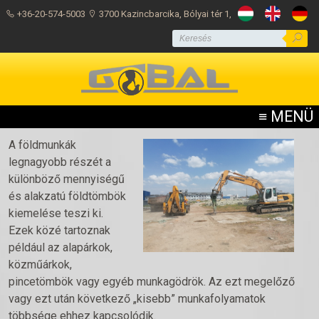
+36-20-574-5003
3700 Kazincbarcika, Bólyai tér 1,
Gépi földmunka
≡ MENÜ
A földmunkák
legnagyobb részét a
különböző mennyiségű
és alakzatú földtömbök
kiemelése teszi ki.
Ezek közé tartoznak
például az alapárkok,
közműárkok,
pincetömbök vagy egyéb munkagödrök. Az ezt megelőző
vagy ezt után következő „kisebb” munkafolyamatok
többsége ehhez kapcsolódik.