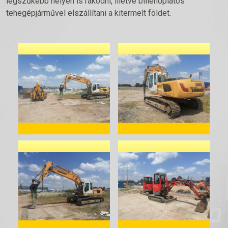
legszűkebb helyen is rakodni, illetve billenőplatós
tehegépjárművel elszállítani a kitermelt földet.