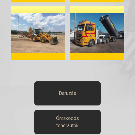
Daruzás
Önrakodós
teherautók