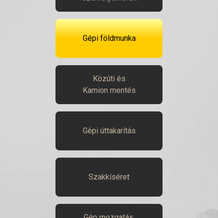
Gépi földmunka
Közúti és
Kamion mentés
Gépi úttakarítás
Szakkíséret
Gép mozgatás,