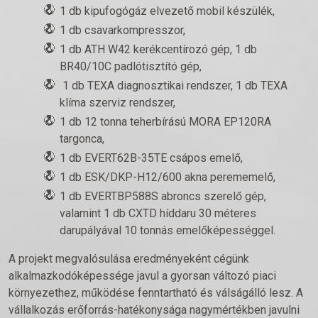
1 db kipufogógáz elvezető mobil készülék,
1 db csavarkompresszor,
1 db ATH W42 kerékcentírozó gép, 1 db
BR40/10C padlótisztító gép,
1 db TEXA diagnosztikai rendszer, 1 db TEXA
klíma szerviz rendszer,
1 db 12 tonna teherbírású MORA EP120RA
targonca,
1 db EVERT62B-35TE csápos emelő,
1 db ESK/DKP-H12/600 akna perememelő,
1 db EVERTBP588S abroncs szerelő gép,
valamint 1 db CXTD híddaru 30 méteres
darupályával 10 tonnás emelőképességgel.
A projekt megvalósulása eredményeként cégünk
alkalmazkodóképessége javul a gyorsan változó piaci
környezethez, működése fenntartható és válságálló lesz. A
vállalkozás erőforrás-hatékonysága nagymértékben javulni