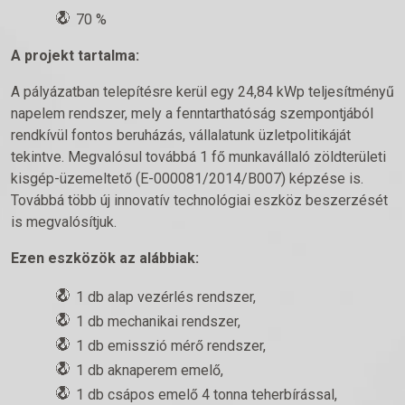
70 %
A projekt tartalma:
A pályázatban telepítésre kerül egy 24,84 kWp teljesítményű
napelem rendszer, mely a fenntarthatóság szempontjából
rendkívül fontos beruházás, vállalatunk üzletpolitikáját
tekintve. Megvalósul továbbá 1 fő munkavállaló zöldterületi
kisgép-üzemeltető (E-000081/2014/B007) képzése is.
Továbbá több új innovatív technológiai eszköz beszerzését
is megvalósítjuk.
Ezen eszközök az alábbiak:
1 db alap vezérlés rendszer,
1 db mechanikai rendszer,
1 db emisszió mérő rendszer,
1 db aknaperem emelő,
1 db csápos emelő 4 tonna teherbírással,