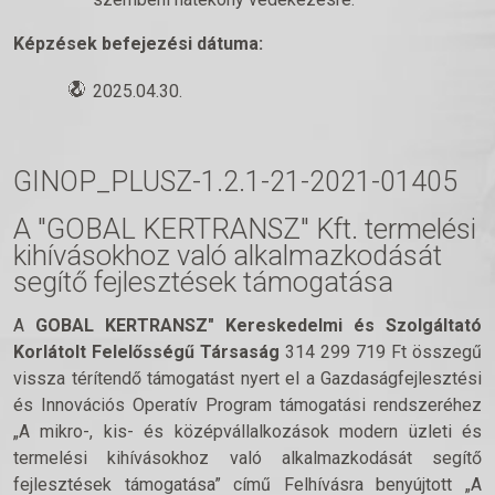
Képzések befejezési dátuma:
2025.04.30.
GINOP_PLUSZ-1.2.1-21-2021-01405
A "GOBAL KERTRANSZ" Kft. termelési
kihívásokhoz való alkalmazkodását
segítő fejlesztések támogatása
A
GOBAL KERTRANSZ" Kereskedelmi és Szolgáltató
Korlátolt Felelősségű Társaság
314 299 719 Ft összegű
vissza térítendő támogatást nyert el a Gazdaságfejlesztési
és Innovációs Operatív Program támogatási rendszeréhez
„A mikro-, kis- és középvállalkozások modern üzleti és
termelési kihívásokhoz való alkalmazkodását segítő
fejlesztések támogatása” című Felhívásra benyújtott „A