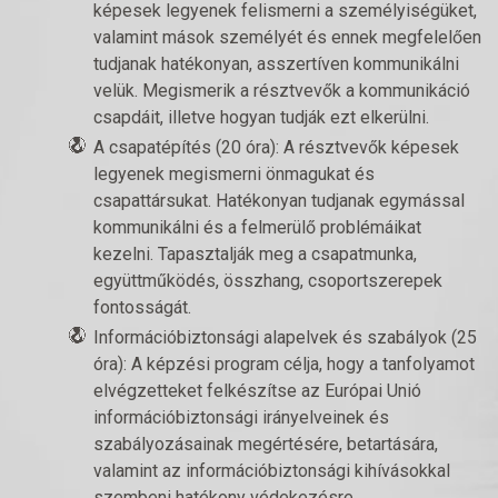
képesek legyenek felismerni a személyiségüket,
valamint mások személyét és ennek megfelelően
tudjanak hatékonyan, asszertíven kommunikálni
velük. Megismerik a résztvevők a kommunikáció
csapdáit, illetve hogyan tudják ezt elkerülni.
A csapatépítés (20 óra): A résztvevők képesek
legyenek megismerni önmagukat és
csapattársukat. Hatékonyan tudjanak egymással
kommunikálni és a felmerülő problémáikat
kezelni. Tapasztalják meg a csapatmunka,
együttműködés, összhang, csoportszerepek
fontosságát.
Információbiztonsági alapelvek és szabályok (25
óra): A képzési program célja, hogy a tanfolyamot
elvégzetteket felkészítse az Európai Unió
információbiztonsági irányelveinek és
szabályozásainak megértésére, betartására,
valamint az információbiztonsági kihívásokkal
szembeni hatékony védekezésre.