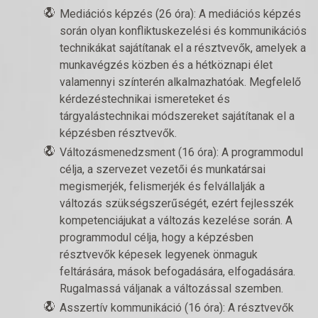
Mediációs képzés (26 óra): A mediációs képzés
során olyan konfliktuskezelési és kommunikációs
technikákat sajátítanak el a résztvevők, amelyek a
munkavégzés közben és a hétköznapi élet
valamennyi színterén alkalmazhatóak. Megfelelő
kérdezéstechnikai ismereteket és
tárgyalástechnikai módszereket sajátítanak el a
képzésben résztvevők.
Változásmenedzsment (16 óra): A programmodul
célja, a szervezet vezetői és munkatársai
megismerjék, felismerjék és felvállalják a
változás szükségszerűségét, ezért fejlesszék
kompetenciájukat a változás kezelése során. A
programmodul célja, hogy a képzésben
résztvevők képesek legyenek önmaguk
feltárására, mások befogadására, elfogadására.
Rugalmassá váljanak a változással szemben.
Asszertív kommunikáció (16 óra): A résztvevők